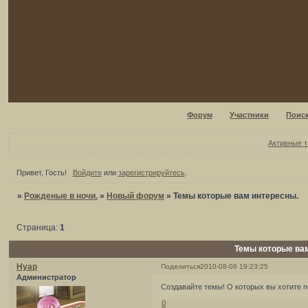
Форум
Участники
Поис
Активные 
Привет, Гость!
Войдите
или
зарегистрируйтесь
.
»
Рожденые в ночи.
»
Новый форум
»
Темы которые вам интересны.
Страница:
1
Темы которые ва
Нуар
Поделиться
2010-08-06 19:23:25
Администратор
Создавайте темы! О которых вы хотите по
0